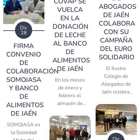
COVAP SE
ABOGADOS
VUELCA
DE JAÉN
EN LA
COLABORA
DONACIÓN
Dic
CON SU
28
DE LECHE
CAMPAÑA
AL BANCO
FIRMA
DEL EURO
DE
CONVENIO
SOLIDARIO
ALIMENTOS
DE
DE JAÉN
El Ilustre
COLABORACIÓN
Colegio de
SOMOJASA
En los meses
Abogados de
Y BANCO
de enero y
Jaén celebra,
febrero el
DE
un año más, su
almacén de
ALIMENTOS
campaña
Euro
nuestro Banco
DE JAÉN
Solidario
, en la
de Alimentos
que ha
SOMOJASA es
se ha visto
entregado a
la Sociedad
favorecido por
distintas
Dic