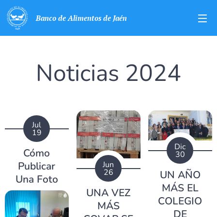
Banco de Alimentos de Jaén
Noticias 2024
Jul
19
Dic
Cómo
30
Publicar
Jun
26
UN AÑO
Una Foto
MÁS EL
UNA VEZ
COLEGIO
MÁS
DE