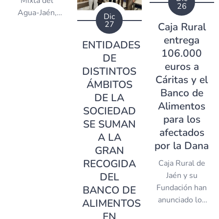
Mixta del
la generosa
26
asociaciones y
Agua-Jaén,
donación de
Dic
entidades de
27
S.A.
Caja Rural
COVAP. Han
carácter
comprometidos
entrega
sido 40.000
ENTIDADES
benéfico-
con la Gestión
106.000
los litros de
DE
social, los
del Ciclo
leche recibidos
euros a
DISTINTOS
fondos
Integral del
de esta marca.
Cáritas y el
ÁMBITOS
recaudados a
Agua en
Banco de
través de la
DE LA
nuestra
Alimentos
aportación
SOCIEDAD
provincia
para los
voluntaria de
SE SUMAN
afectados
los colegiados
A LA
por la Dana
y colegiadas
GRAN
que esta año
RECOGIDA
Caja Rural de
2024 ha
Jaén y su
DEL
ascendido a un
Fundación han
BANCO DE
total de
anunciado los
ALIMENTOS
18.000 euros.
resultados de
EN